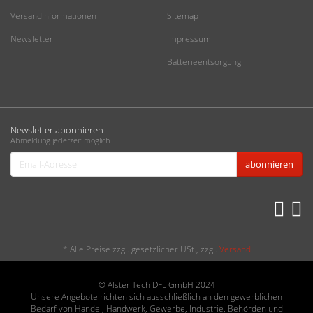
Versandinformationen
Sitemap
Newsletter
Impressum
Batterieentsorgung
Newsletter abonnieren
Abmeldung jederzeit möglich
Email-
abonnieren
Adresse
*
Alle Preise zzgl. gesetzlicher USt., zzgl.
Versand
© Alster Tech DFL GmbH 2024
Unsere Angebote richten sich ausschließlich an den gewerblichen
Bedarf von Handel, Handwerk, Gewerbe, Industrie, Behörden und