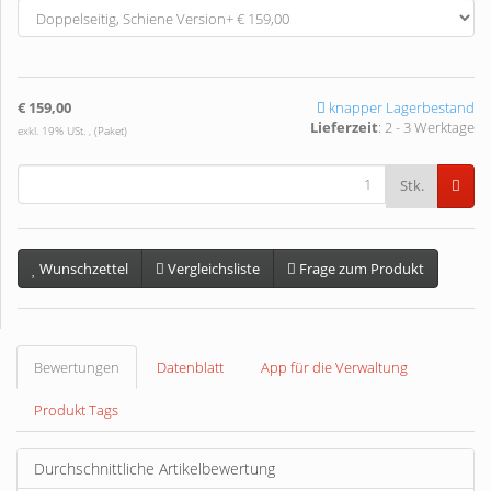
€ 159,00
knapper Lagerbestand
Lieferzeit
:
2 - 3 Werktage
exkl. 19% USt. , (Paket)
Stk.
Wunschzettel
Vergleichsliste
Frage zum Produkt
Bewertungen
Datenblatt
App für die Verwaltung
Produkt Tags
Durchschnittliche Artikelbewertung