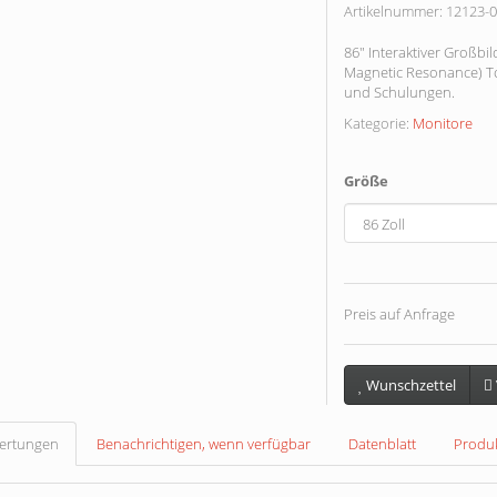
Artikelnummer:
12123-
86" Interaktiver Großbil
Magnetic Resonance) To
und Schulungen.
Kategorie:
Monitore
Größe
Preis auf Anfrage
Wunschzettel
ertungen
Benachrichtigen, wenn verfügbar
Datenblatt
Produk