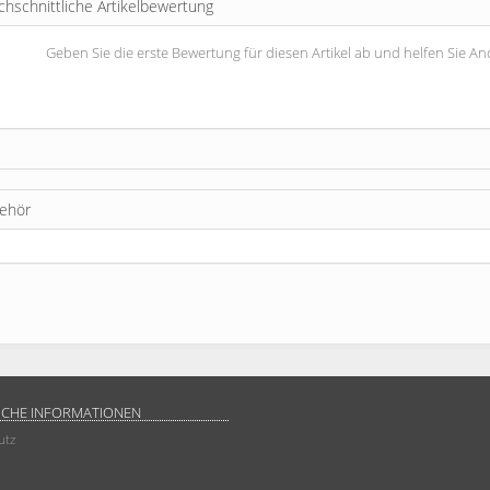
chschnittliche Artikelbewertung
Geben Sie die erste Bewertung für diesen Artikel ab und helfen Sie 
ehör
ICHE INFORMATIONEN
utz