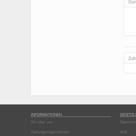
Dur
Zub
INFORMATIONEN
GESETZL
Wir über uns
Datensch
Zahlungsmöglichkeiten
AGB