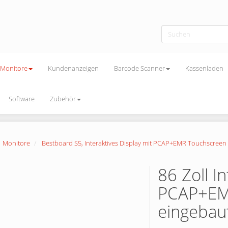
Monitore
Kundenanzeigen
Barcode Scanner
Kassenladen
Software
Zubehör
Monitore
Bestboard S5, Interaktives Display mit PCAP+EMR Touchscree
86 Zoll I
PCAP+EM
eingebau