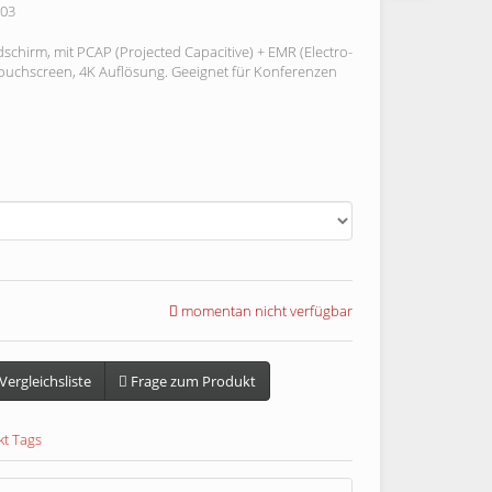
003
dschirm, mit PCAP (Projected Capacitive) + EMR (Electro-
uchscreen, 4K Auflösung. Geeignet für Konferenzen
momentan nicht verfügbar
Vergleichsliste
Frage zum Produkt
t Tags