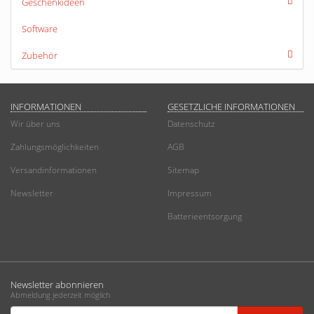
Geschenkideen
Software
Zubehör
INFORMATIONEN
GESETZLICHE INFORMATIONEN
Wir über uns
Datenschutz
Zahlungsmöglichkeiten
AGB
Versandinformationen
Sitemap
Newsletter
Impressum
Batterieentsorgung
Newsletter abonnieren
Abmeldung jederzeit möglich
Email-