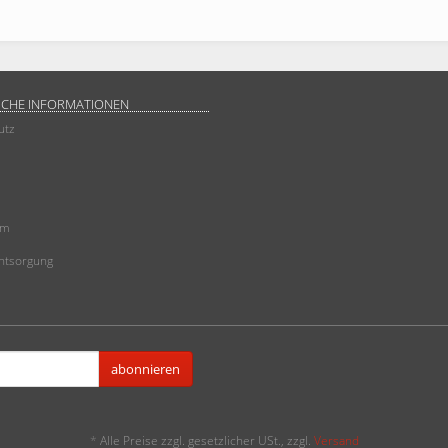
ICHE INFORMATIONEN
utz
um
ntsorgung
abonnieren
*
Alle Preise zzgl. gesetzlicher USt., zzgl.
Versand