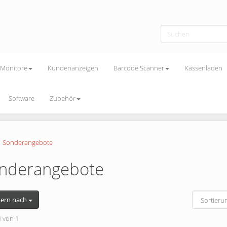
Monitore
Kundenanzeigen
Barcode Scanner
Kassenladen
Software
Zubehör
Sonderangebote
nderangebote
tern nach
1
von 1