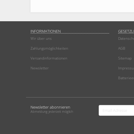
INFORMATIONEN
GESETZL
Wir über uns
Datensch
Zahlungsmöglichkeiten
AGB
Versandinformationen
Sitemap
Newsletter
Impress
Batteriee
Newsletter abonnieren
Email-
Abmeldung jederzeit möglich
Adresse