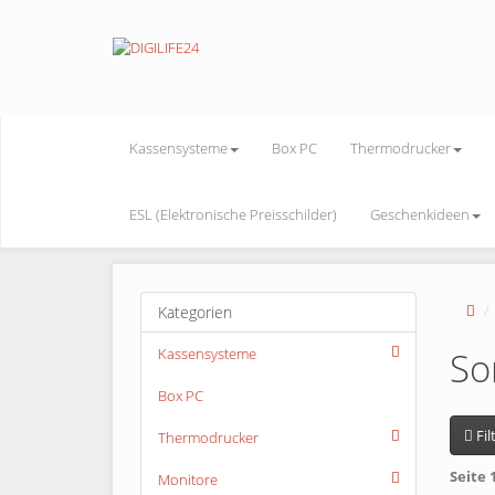
Kassensysteme
Box PC
Thermodrucker
ESL (Elektronische Preisschilder)
Geschenkideen
Kategorien
Kassensysteme
So
Box PC
Fil
Thermodrucker
Seite 
Monitore