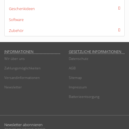
Geschenkideen
Software
Zubehör
INFORMATIONEN
GESETZLICHE INFORMATIONEN
Wir über uns
Datenschutz
Zahlungsmöglichkeiten
AGB
Versandinformationen
Sitemap
Newsletter
Impressum
Batterieentsorgung
Newsletter abonnieren
Abmeldung jederzeit möglich